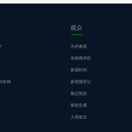
观众
？
为何参观
采购商评价
参观时间
与价格
参观预登记
展品预览
展馆交通
入境签证