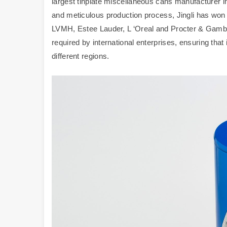
largest tinplate miscellaneous cans manufacturer i
and meticulous production process, Jingli has won 
LVMH, Estee Lauder, L ‘Oreal and Procter & Gamble
required by international enterprises, ensuring tha
different regions.